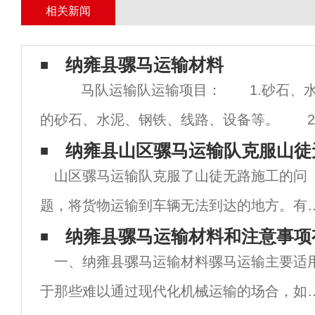
相关新闻
纳雍县骡马运输材料
马队运输队运输项目： 1.砂石、水
的砂石、水泥、钢铁、线路、设备等。 2
用砂石、水泥、砖石。 3.石材、水泥、
纳雍县山区骡马运输队克服山徒
山区骡马运输队克服了山徒无路施工的问
于护坡工程。
题，将货物运输到车辆无法到达的地方。有
交通極其不便，现代交通工具无法将工程设
纳雍县骡马运输材料和注意事项
一、纳雍县骡马运输材料骡马运输主要适
和材料运输到施工现场。因此，成千上万吨
于那些难以通过现代化机械运输的场合，如
设备和材料只能依靠“山区骡马运输队”承担