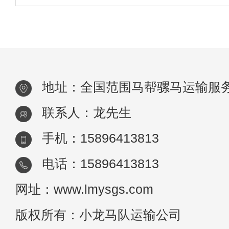
筑材料（如水泥、沙子等）、生活物资或特
任
货物在山区、林间小道等复杂地形中的运输
在纳雍县，这种运输方式在山区建设项目中
为常见
地址：全国范围马帮骡马运输服
联系人：龙先生
手机：15896413813
电话：15896413813
网址：www.lmysgs.com
版权所有：小龙马队运输公司