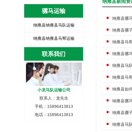
纳雍县新闻资
骡马运输
纳雍县骡
纳雍县纳雍县马队运输
纳雍县骡
纳雍县纳雍县马帮运输
纳雍县马
联系我们
纳雍县骡
纳雍县马
纳雍县马
纳雍县如
小龙马队运输公司
联系人：龙先生
纳雍县骡
手机：15896413813
纳雍县骡
电话：15896413813
纳雍县马