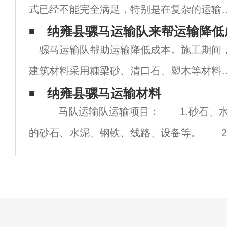
式已经不能完全满足，特别是在复杂的运输
件下，运输压力仍然相对较大，从这个角度
纳雍县骡马运输队来帮运输降低
骡马运输队帮助运输降低成本。施工期间
看，非常有必要整合高质量的运输资源，满
建筑材料采用糠梁砂、清口石、塑木等材料
不同的业务需求，这也是长期行业发展后总
节约成本。针对卧虎山建设项目材料倒运困
纳雍县骡马运输材料
的
马队运输队运输项目： 1.砂石、水
难、运输成本高的实际情况，聘请骡马运输
的砂石、水泥、钢铁、线路、设备等。 2
倒运材料，代替以往的人工搬运，提高工作
用砂石、水泥、砖石。 3.石材、水泥、
率，
于护坡工程。